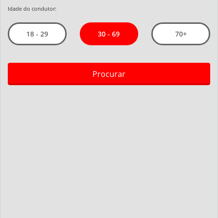
Idade do condutor:
30 - 69
18 - 29
70+
Procurar