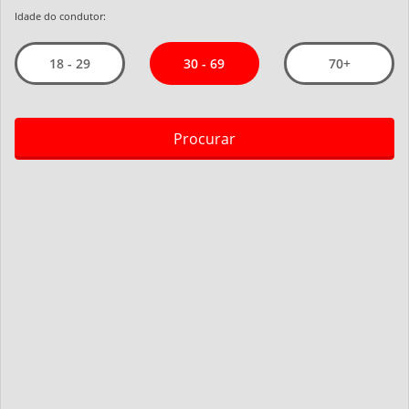
Idade do condutor:
30 - 69
18 - 29
70+
Procurar