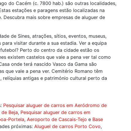
iago do Cacém (c. 7800 hab.) são outras localidades,
stas estações e paragens estão localizadas na
e. Descubra mais sobre empresas de aluguer de
ade de Sines, atrações, sítios, eventos, museus,
 para visitar durante a sua estadia. Ver a equipa
r futebol? Perto do centro da cidade estão os
nes existem castelos que vale a pena ver tal como
e Casa onde terá nascido Vasco da Gama são
mas que vale a pena ver. Cemitério Romano têm
, relíquias antigas e património cultural perto da
s:
Pesquisar aluguer de carros em Aeródromo de
 de Beja
,
Pesquisar aluguer de carros em
boa-Portela
,
Aeroporto de Cascais-Tejo
e
Base
dades próximas:
Aluguel de carros Porto Covo
,