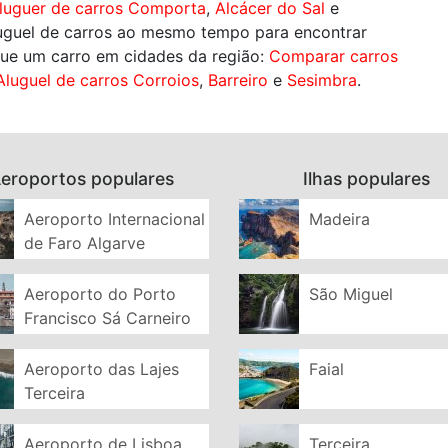
luguer de carros Comporta
,
Alcácer do Sal
e
aluguel de carros ao mesmo tempo para encontrar
ugue um carro em cidades da região:
Comparar carros
Aluguel de carros Corroios
,
Barreiro
e
Sesimbra
.
eroportos populares
Ilhas populares
Aeroporto Internacional
Madeira
de Faro Algarve
Aeroporto do Porto
São Miguel
Francisco Sá Carneiro
Aeroporto das Lajes
Faial
Terceira
Aeroporto de Lisboa
Terceira