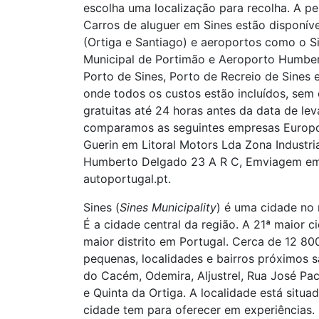
escolha uma localização para recolha. A pe
Carros de aluguer em Sines estão disponív
(Ortiga e Santiago) e aeroportos como o S
Municipal de Portimão e Aeroporto Humber
Porto de Sines, Porto de Recreio de Sines 
onde todos os custos estão incluídos, sem
gratuitas até 24 horas antes da data de le
comparamos as seguintes empresas Europc
Guerin em Litoral Motors Lda Zona Industria
Humberto Delgado 23 A R C, Emviagem em Z
autoportugal.pt.
Sines (
Sines Municipality
) é uma cidade no 
É a cidade central da região. A 21ª maior 
maior distrito em Portugal. Cerca de 12 80
pequenas, localidades e bairros próximos s
do Cacém, Odemira, Aljustrel, Rua José Pa
e Quinta da Ortiga. A localidade está situ
cidade tem para oferecer em experiências. 