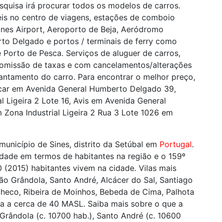
squisa irá procurar todos os modelos de carros.
eis no centro de viagens, estações de comboio
ines Airport, Aeroporto de Beja, Aeródromo
to Delgado e portos / terminais de ferry como
e Porto de Pesca. Serviços de aluguer de carros,
 omissão de taxas e com cancelamentos/alterações
vantamento do carro. Para encontrar o melhor preço,
ar em Avenida General Humberto Delgado 39,
l Ligeira 2 Lote 16, Avis em Avenida General
ona Industrial Ligeira 2 Rua 3 Lote 1026 em
município de Sines, distrito da Setúbal em
Portugal
.
cidade em termos de habitantes na região e o 159º
0 (2015) habitantes vivem na cidade. Vilas mais
ão Grândola, Santo André, Alcácer do Sal, Santiago
checo, Ribeira de Moinhos, Bebeda de Cima, Palhota
ada a cerca de 40 MASL. Saiba mais sobre o que a
Grândola (c. 10700 hab.), Santo André (c. 10600