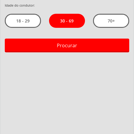
Idade do condutor:
30 - 69
18 - 29
70+
Procurar