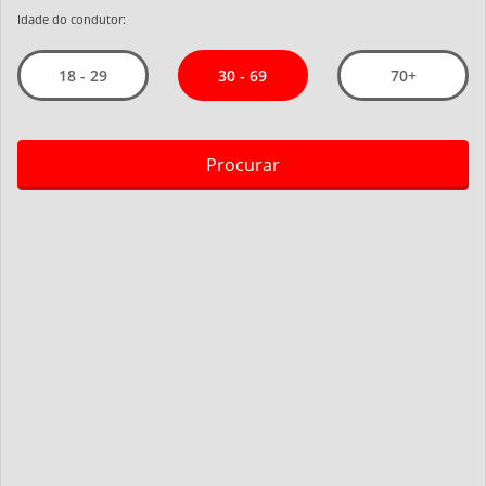
Idade do condutor:
30 - 69
18 - 29
70+
Procurar